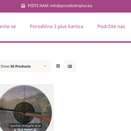
PIŠITE NAM: info@porodicetriplus.ba
anite se
Porodična 3 plus kartica
Podržite nas
Show
36 Products