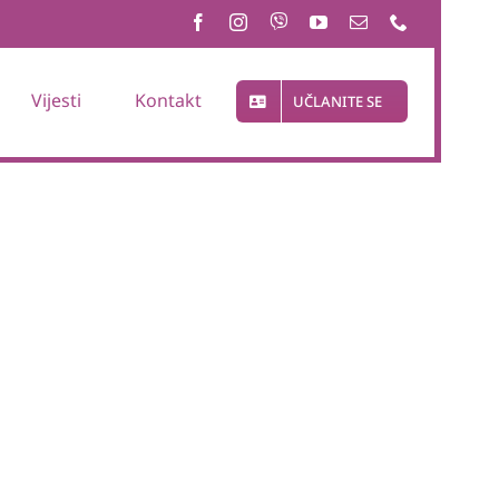
Vijesti
Kontakt
UČLANITE SE