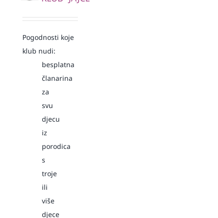
Pogodnosti koje
klub nudi:
besplatna
članarina
za
svu
djecu
iz
porodica
s
troje
ili
više
djece