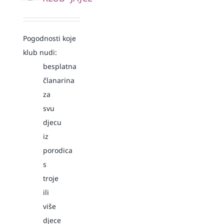
Pogodnosti koje
klub nudi:
besplatna
članarina
za
svu
djecu
iz
porodica
s
troje
ili
više
djece