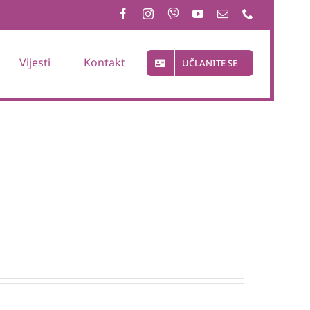
Vijesti
Kontakt
UČLANITE SE