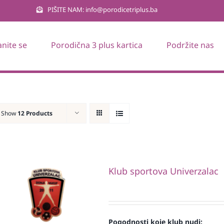
PIŠITE NAM: info@porodicetriplus.ba
anite se
Porodična 3 plus kartica
Podržite nas
Show
12 Products
Klub sportova Univerzalac
Pogodnosti koje klub nudi: