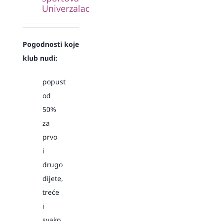
Univerzalac
Pogodnosti koje
klub nudi:
popust
od
50%
za
prvo
i
drugo
dijete,
treće
i
svako