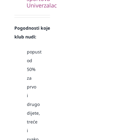
Univerzalac
Pogodnosti koje
klub nudi:
popust
od
50%
za
prvo
i
drugo
dijete,
treće
i
svako