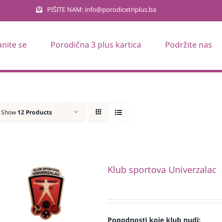
PIŠITE NAM: info@porodicetriplus.ba
anite se
Porodična 3 plus kartica
Podržite nas
Show
12 Products
Klub sportova Univerzalac
Pogodnosti koje klub nudi: