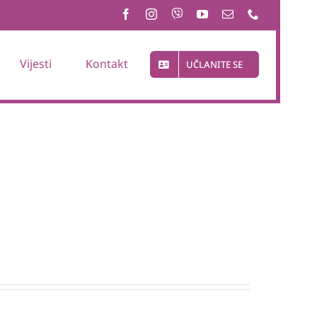
Vijesti
Kontakt
UČLANITE SE