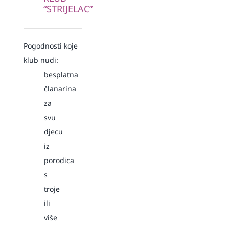
“STRIJELAC”
Pogodnosti koje
klub nudi:
besplatna
članarina
za
svu
djecu
iz
porodica
s
troje
ili
više