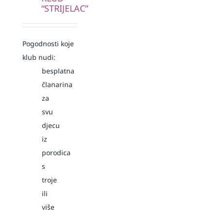
“STRIJELAC”
Pogodnosti koje
klub nudi:
besplatna
članarina
za
svu
djecu
iz
porodica
s
troje
ili
više