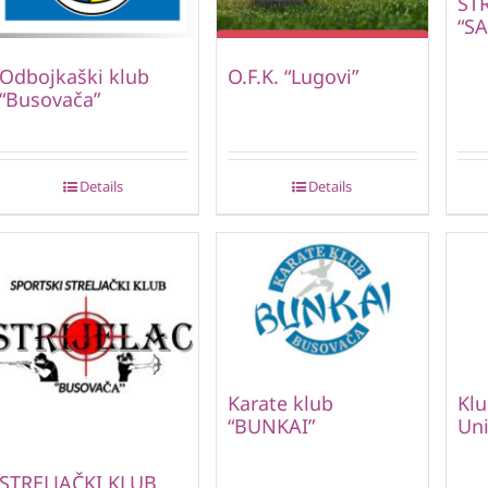
ST
“S
Odbojkaški klub
O.F.K. “Lugovi”
“Busovača”
Details
Details
Karate klub
Klu
“BUNKAI”
Uni
STRELJAČKI KLUB