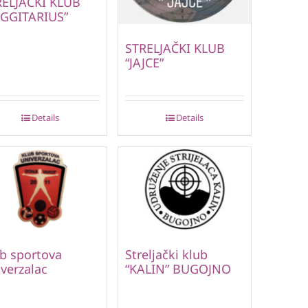
RELJAČKI KLUB
AGGITARIUS”
STRELJAČKI KLUB
“JAJCE”
Details
Details
b sportova
Streljački klub
verzalac
“KALIN” BUGOJNO