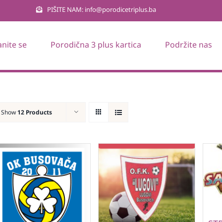
PIŠITE NAM: info@porodicetriplus.ba
anite se
Porodična 3 plus kartica
Podržite nas
Show
12 Products