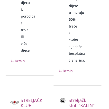
djecu
dijete
iz
ostavruju
porodica
50%
s
treće
troje
i
ili
svako
više
sljedeće
djece
besplatna
članarina.
Details
Details
STRELJAČKI
Streljački
KLUB
klub “KALIN”