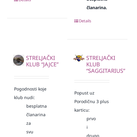
članarina.
Details
STRELJAČKI
STRELJAČKI
KLUB “JAJCE”
KLUB
“SAGGITARIUS”
Pogodnosti koje
Popust uz
klub nudi:
Porodičnu 3 plus
besplatna
karticu:
članarina
prvo
za
i
svu
drugo