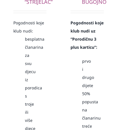
“STRIJELAC”
BUGOJNO
Pogodnosti koje
Pogodnosti koje
klub nudi:
klub nudi uz
besplatna
“Porodičnu 3
članarina
plus karticu”:
za
prvo
svu
i
djecu
drugo
iz
dijete
porodica
50%
s
popusta
troje
na
ili
članarinu
više
treće
djece