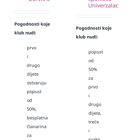
Univerzalac
Pogodnosti koje
Pogodnosti koje
klub nudi:
klub nudi:
prvo
popust
i
od
drugo
50%
dijete
za
ostvaruju
prvo
popust
i
od
drugo
50%,
dijete,
besplatna
treće
članarina
i
za
svako