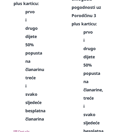
plus karticu:
pogodnosti uz
prvo
Porodčinu 3
i
plus karticu:
drugo
prvo
dijete
i
50%
drugo
popusta
dijete
na
50%
članarinu
popusta
treće
na
i
članarine,
svako
treće
sljedeće
i
besplatna
svako
članarina
sljedeće
besplatna
Details