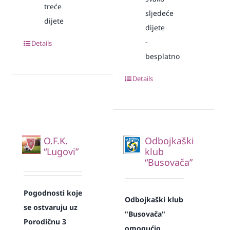
treće
sljedeće
dijete
dijete
-
Details
besplatno
Details
O.F.K.
Odbojkaški
“Lugovi”
klub
“Busovača”
Pogodnosti koje
Odbojkaški klub
se ostvaruju uz
"Busovača"
Porodičnu 3
omogućio