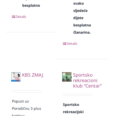
svako
besplatno
sljedeće
Details
dijete
besplatna
članarina.
Details
KBS ZMAJ
Sportsko
rekreacioni
klub “Centar”
Popust uz
Sportsko
Porodičnu 3 plus
rekreacijski
karticu: