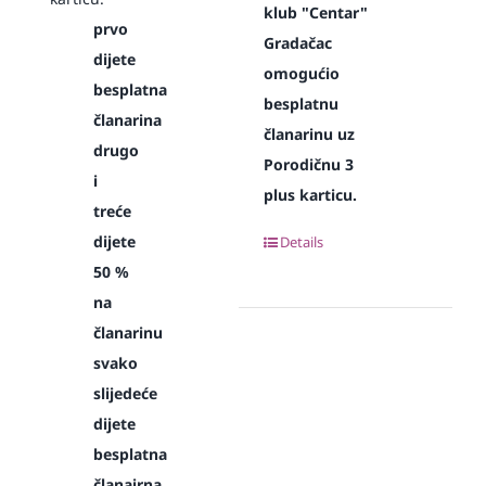
klub "Centar"
prvo
Gradačac
dijete
omogućio
besplatna
besplatnu
članarina
članarinu uz
drugo
Porodičnu 3
i
plus karticu.
treće
dijete
Details
50 %
na
članarinu
svako
slijedeće
dijete
besplatna
članairna