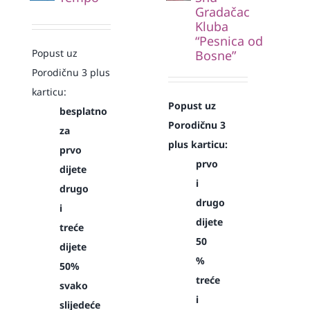
Gradačac
Kluba
“Pesnica od
Popust uz
Bosne”
Porodičnu 3 plus
karticu:
Popust uz
besplatno
Porodičnu 3
za
plus karticu:
prvo
prvo
dijete
i
drugo
drugo
i
dijete
treće
50
dijete
%
50%
treće
svako
i
slijedeće