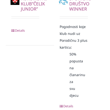
KLUB”ČELIK
DRUŠTVO
JUNIOR”
WINNER
Pogodnosti koje
Details
klub nudi uz
Porodičnu 3 plus
karticu:
50%
popusta
na
članarinu
za
svu
djecu
Details