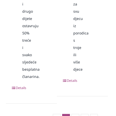
i
za
drugo
svu
dijete
djecu
ostavruju
iz
50%
porodica
treće
s
i
troje
svako
ili
sljedeće
više
besplatna
djece
članarina.
Details
Details