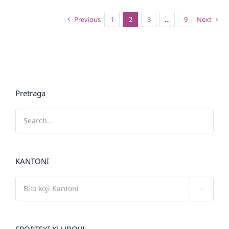
Previous
1
2
3
…
9
Next
Pretraga
KANTONI

SPORTSKI KLUBOVI