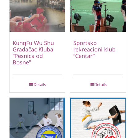
KungFu Wu Shu
Sportsko
Gradačac Kluba
rekreacioni klub
“Pesnica od
“Centar”
Bosne”
Details
Details