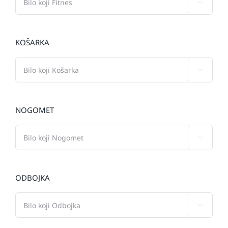

KOŠARKA

NOGOMET

ODBOJKA
