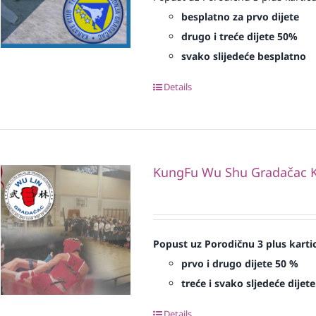
besplatno za prvo dijete
drugo i treće dijete 50%
svako slijedeće besplatno
Details
KungFu Wu Shu Gradačac K
Popust uz Porodičnu 3 plus karti
prvo i drugo dijete 50 %
treće i svako sljedeće dijet
Details