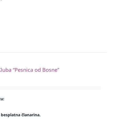
luba “Pesnica od Bosne”
cu:
e besplatna članarina.