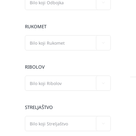

RUKOMET

RIBOLOV

STRELJAŠTVO
