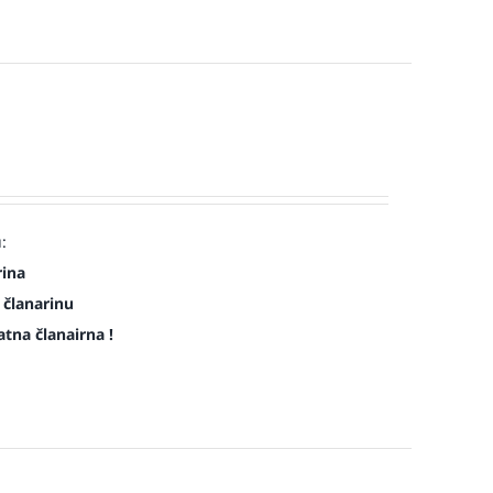
:
rina
 članarinu
atna članairna !