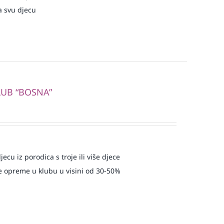
a svu djecu
LUB “BOSNA”
ecu iz porodica s troje ili više djece
 opreme u klubu u visini od 30-50%