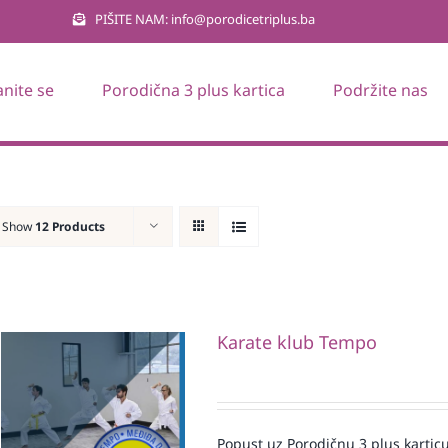
PIŠITE NAM: info@porodicetriplus.ba
anite se
Porodična 3 plus kartica
Podržite nas
Show
12 Products
Karate klub Tempo
Popust uz Porodičnu 3 plus karticu