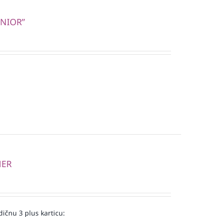
UNIOR”
NER
ičnu 3 plus karticu: