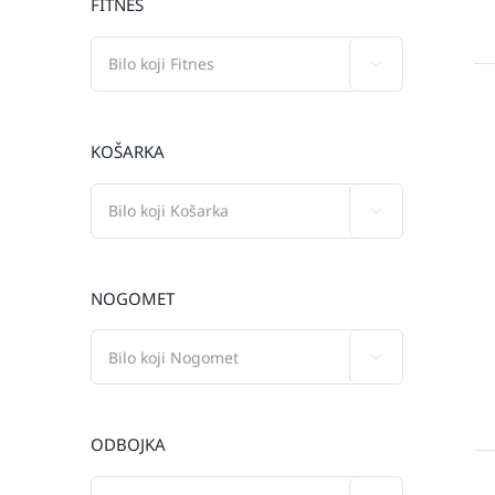
FITNES

KOŠARKA

NOGOMET

ODBOJKA