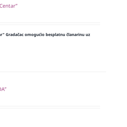
“Centar”
ar" Gradačac omogućio besplatnu članarinu uz
DA”