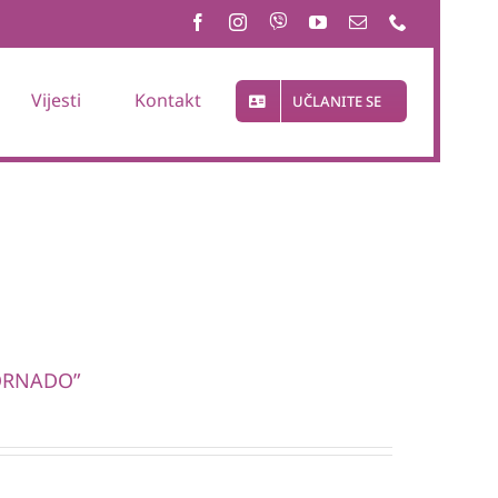
Vijesti
Kontakt
UČLANITE SE
“TORNADO”