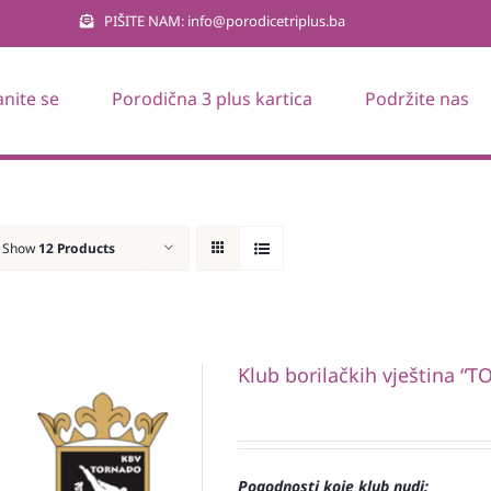
PIŠITE NAM: info@porodicetriplus.ba
anite se
Porodična 3 plus kartica
Podržite nas
Show
12 Products
Klub borilačkih vještina 
Pogodnosti koje klub nudi: