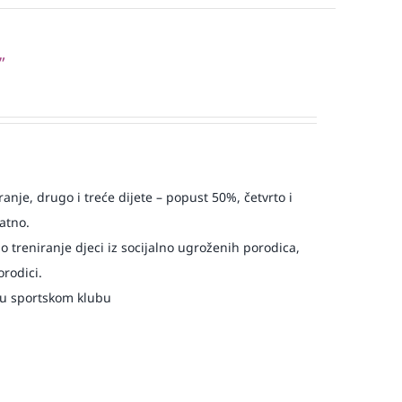
”
ranje, drugo i treće dijete – popust 50%, četvrto i
atno.
o treniranje djeci iz socijalno ugroženih porodica,
orodici.
 u sportskom klubu