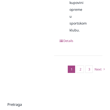
kupovini
opreme
u
sportskom
klubu.
Details
1
2
3
Next
Pretraga