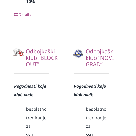
10%
Details
Odbojkaški
Odbojkaški
klub “BLOCK
klub “NOVI
OUT”
GRAD”
Pogodnosti koje
Pogodnosti koje
klub nudi:
klub nudi:
besplatno
besplatno
treniranje
treniranje
za
za
svu
svu