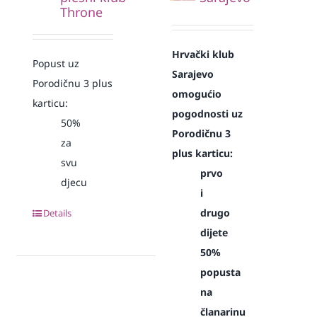
Throne
Hrvački klub
Popust uz
Sarajevo
Porodičnu 3 plus
omogućio
karticu:
pogodnosti uz
50%
Porodičnu 3
za
plus karticu:
svu
prvo
djecu
i
drugo
Details
dijete
50%
popusta
na
članarinu