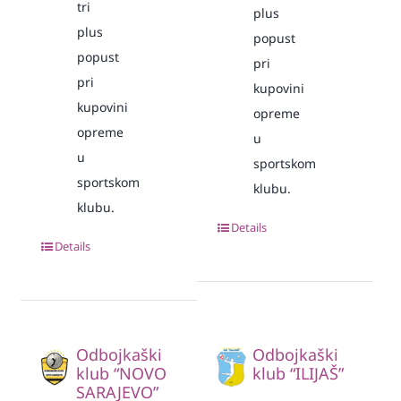
tri
plus
plus
popust
popust
pri
pri
kupovini
kupovini
opreme
opreme
u
u
sportskom
sportskom
klubu.
klubu.
Details
Details
Odbojkaški
Odbojkaški
klub “NOVO
klub “ILIJAŠ”
SARAJEVO”