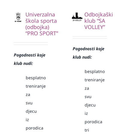
Univerzalna
Odbojkaški
škola sporta
klub “SA
(odbojka)
VOLLEY”
“PRO SPORT”
Pogodnosti koje
Pogodnosti koje
klub nudi:
klub nudi:
besplatno
besplatno
treniranje
treniranje
za
za
svu
svu
djecu
djecu
iz
iz
porodica
porodica
tri