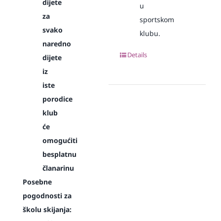
dijete
u
za
sportskom
svako
klubu.
naredno
Details
dijete
iz
iste
porodice
klub
će
omogućiti
besplatnu
članarinu
Posebne
pogodnosti za
školu skijanja: