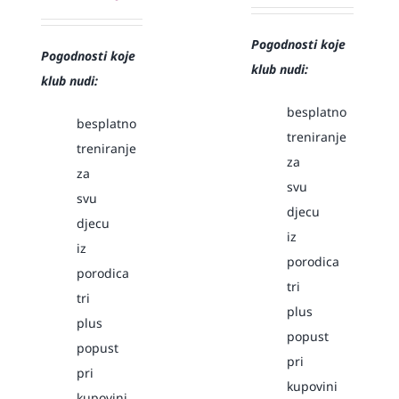
Pogodnosti koje
Pogodnosti koje
klub nudi:
klub nudi:
besplatno
besplatno
treniranje
treniranje
za
za
svu
svu
djecu
djecu
iz
iz
porodica
porodica
tri
tri
plus
plus
popust
popust
pri
pri
kupovini
kupovini