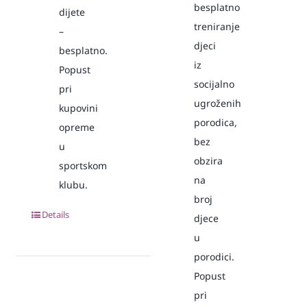
besplatno
dijete
treniranje
–
djeci
besplatno.
iz
Popust
socijalno
pri
ugroženih
kupovini
porodica,
opreme
bez
u
obzira
sportskom
na
klubu.
broj
Details
djece
u
porodici.
Popust
pri