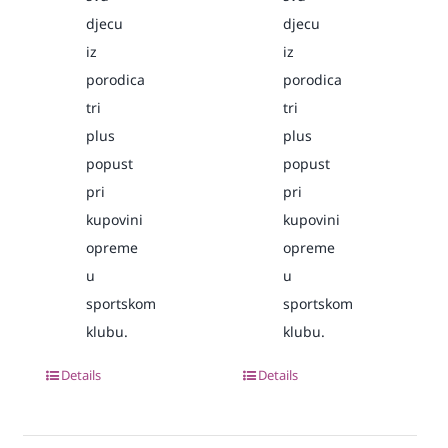
djecu
djecu
iz
iz
porodica
porodica
tri
tri
plus
plus
popust
popust
pri
pri
kupovini
kupovini
opreme
opreme
u
u
sportskom
sportskom
klubu.
klubu.
Details
Details