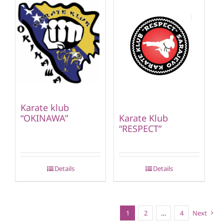
Karate klub
“OKINAWA”
Karate Klub
“RESPECT”
Details
Details
1
2
…
4
Next