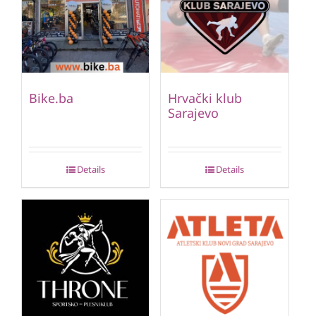
Bike.ba
Hrvački klub
Sarajevo
Details
Details