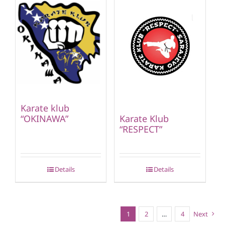
Karate klub
“OKINAWA”
Karate Klub
“RESPECT”
Details
Details
1
2
…
4
Next