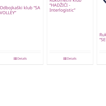
Rukometni klub
“HADŽIĆI -
Odbojkaški klub “SA
Interlogistic”
VOLLEY”
Ru
“S
Details
Details