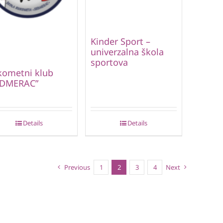
Kinder Sport –
univerzalna škola
sportova
kometni klub
EDMERAC”
Details
Details
Previous
1
2
3
4
Next