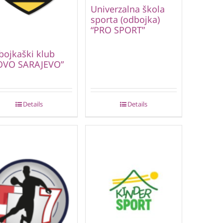
Univerzalna škola
sporta (odbojka)
“PRO SPORT”
ojkaški klub
OVO SARAJEVO”
Details
Details