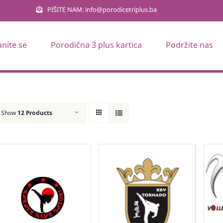
PIŠITE NAM: info@porodicetriplus.ba
anite se
Porodična 3 plus kartica
Podržite nas
Show
12 Products