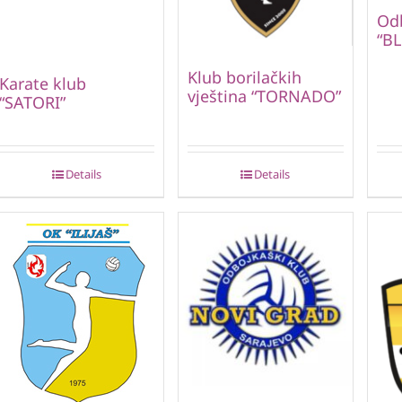
Odb
“B
Klub borilačkih
Karate klub
vještina “TORNADO”
“SATORI”
Details
Details