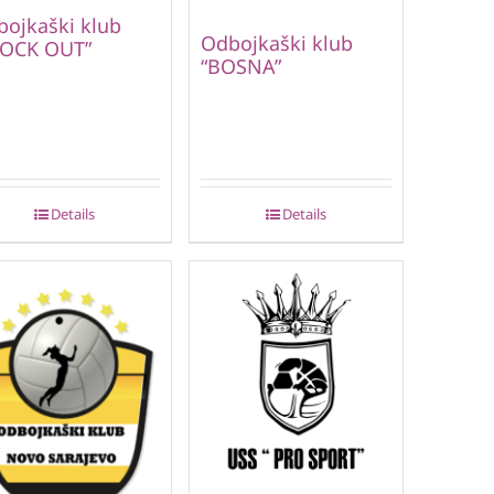
ojkaški klub
Odbojkaški klub
LOCK OUT”
“BOSNA”
Details
Details