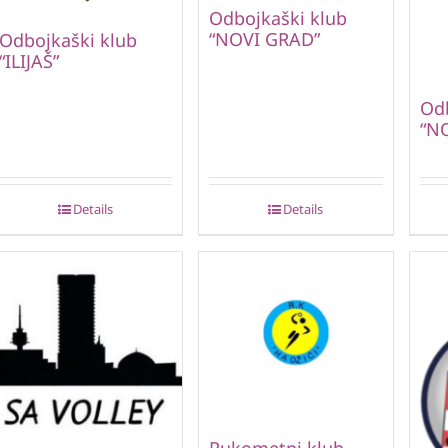
Odbojkaški klub
“NOVI GRAD”
Odbojkaški klub
“ILIJAŠ”
Odb
“N
Details
Details