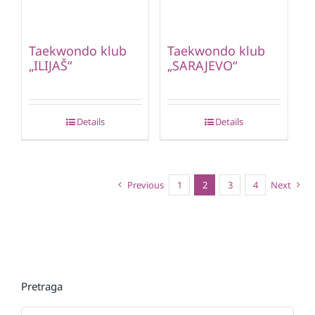
Taekwondo klub
Taekwondo klub
„ILIJAŠ“
„SARAJEVO“
Details
Details
Previous
1
2
3
4
Next
Pretraga