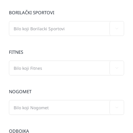
BORILAČKI SPORTOVI

FITNES

NOGOMET

ODBOJKA