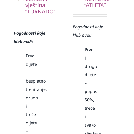
vještina
“ATLETA”
“TORNADO”
Pogodnosti koje
Pogodnosti koje
klub nudi:
klub nudi:
Prvo
Prvo
i
dijete
drugo
–
dijete
besplatno
–
treniranje,
popust
drugo
50%,
i
treće
treće
i
dijete
svako
–
sljedeće