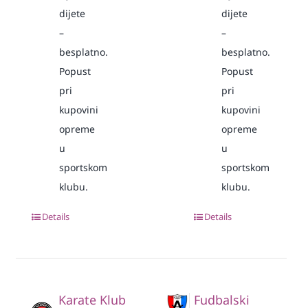
dijete
dijete
–
–
besplatno.
besplatno.
Popust
Popust
pri
pri
kupovini
kupovini
opreme
opreme
u
u
sportskom
sportskom
klubu.
klubu.
Details
Details
Karate Klub
Fudbalski