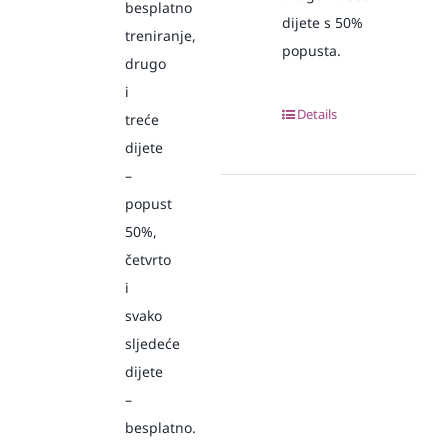
besplatno
dijete s 50%
treniranje,
popusta.
drugo
i
Details
treće
dijete
–
popust
50%,
četvrto
i
svako
sljedeće
dijete
–
besplatno.