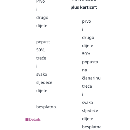
Prvo
plus karticu”:
i
drugo
prvo
dijete
i
–
drugo
popust
dijete
50%,
50%
treće
popusta
i
na
svako
članarinu
sljedeće
treće
dijete
i
–
svako
besplatno.
sljedeće
dijete
Details
besplatna