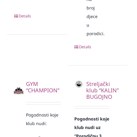
broj
Details
djece
u
porodici.
Details
GYM
Streljački
“CHAMPION”
klub “KALIN”
BUGOJNO
Pogodnosti koje
Pogodnosti koje
klub nudi:
klub nudi uz
“Porodičnu 3