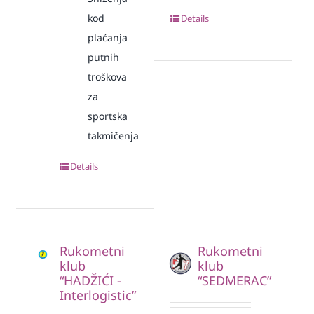
kod
Details
plaćanja
putnih
troškova
za
sportska
takmičenja
Details
Rukometni
Rukometni
klub
klub
“HADŽIĆI -
“SEDMERAC”
Interlogistic”