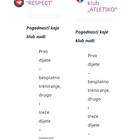
“RESPECT”
klub
„ATLETIKO“
Pogodnosti koje
Pogodnosti koje
klub nudi:
klub nudi:
Prvo
Prvo
dijete
dijete
–
–
besplatno
besplatno
treniranje,
treniranje,
drugo
drugo
i
i
treće
treće
dijete
dijete
–
–
popust