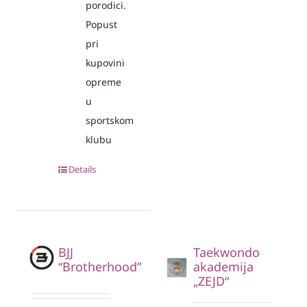
porodici.
Popust
pri
kupovini
opreme
u
sportskom
klubu
Details
BJJ
Taekwondo
“Brotherhood”
akademija
„ZEJD“