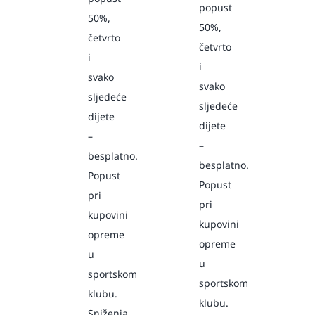
popust
50%,
50%,
četvrto
četvrto
i
i
svako
svako
sljedeće
sljedeće
dijete
dijete
–
–
besplatno.
besplatno.
Popust
Popust
pri
pri
kupovini
kupovini
opreme
opreme
u
u
sportskom
sportskom
klubu.
klubu.
Sniženja