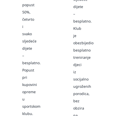
popust
dijete
50%,
–
četvrto
besplatno.
i
Klub
svako
je
sljedeće
obezbijedio
dijete
besplatno
–
treniranje
besplatno.
djeci
Popust
iz
pri
socijalno
kupovini
ugroženih
opreme
porodica,
u
bez
sportskom
obzira
klubu.
na