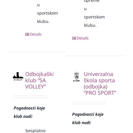
opreme
u
u
sportskom
sportskom
klubu.
klubu.
Details
Details
Odbojkaški
Univerzalna
klub “SA
škola sporta
VOLLEY”
(odbojka)
“PRO SPORT”
Pogodnosti koje
Pogodnosti koje
klub nudi:
klub nudi:
besplatno