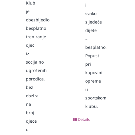
Klub
i
je
svako
obezbijedio
sljedeće
besplatno
dijete
treniranje
–
djeci
besplatno.
iz
Popust
socijalno
pri
ugroženih
kupovini
porodica,
opreme
bez
u
obzira
sportskom
na
klubu.
broj
Details
djece
u