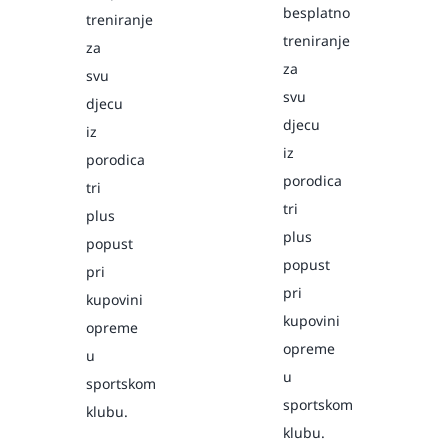
besplatno
treniranje
treniranje
za
za
svu
svu
djecu
djecu
iz
iz
porodica
porodica
tri
tri
plus
plus
popust
popust
pri
pri
kupovini
kupovini
opreme
opreme
u
u
sportskom
sportskom
klubu.
klubu.