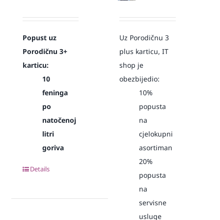
Popust uz
Uz Porodičnu 3
Porodičnu 3+
plus karticu, IT
karticu:
shop je
10
obezbijedio:
feninga
10%
po
popusta
natočenoj
na
litri
cjelokupni
goriva
asortiman
20%
Details
popusta
na
servisne
usluge