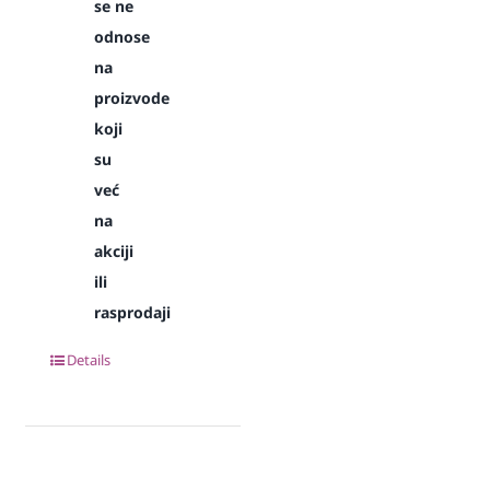
se ne
odnose
na
proizvode
koji
su
već
na
akciji
ili
rasprodaji
Details