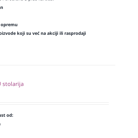
an
es opremu
zvode koji su već na akciji ili rasprodaji
stolarija
st od:
n