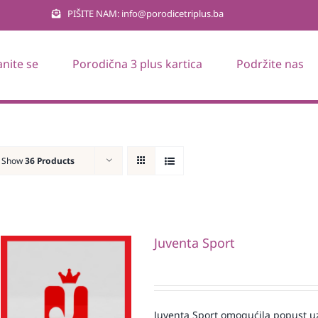
PIŠITE NAM: info@porodicetriplus.ba
anite se
Porodična 3 plus kartica
Podržite nas
Show
36 Products
Juventa Sport
Juventa Sport omogućila popust uz