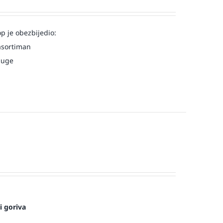
op je obezbijedio:
asortiman
luge
i goriva