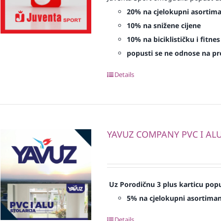
20% na cjelokupni asortim
10% na snižene cijene
10% na biciklističku i fitn
popusti se ne odnose na proi
Details
YAVUZ COMPANY PVC I ALU 
Uz Porodičnu 3 plus karticu popu
5% na cjelokupni asortima
Details