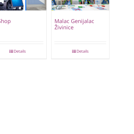
Shop
Malac Genijalac
Živinice
Details
Details