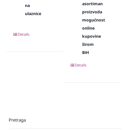
asortiman
na
proizvoda
ulaznice
mogućnost
online
Details
kupovine
širom
BiH
Details
Pretraga