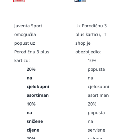
Juventa Sport
Uz Porodičnu 3
omogućila
plus karticu, IT
popust uz
shop je
Porodičnu 3 plus
obezbijedio:
karticu:
10%
20%
popusta
na
na
cjelokupni
cjelokupni
asortiman
asortiman
10%
20%
na
popusta
snižene
na
cijene
servisne
10%
usluge