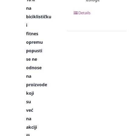
na
Details
biciklističku
i
fitnes
opremu
popusti
se ne
odnose
na
proizvode
koji
su
već
na
akciji
ili