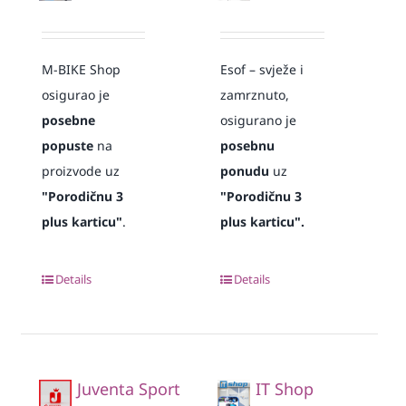
M-BIKE Shop
Esof – svježe i
osigurao je
zamrznuto,
posebne
osigurano je
popuste
na
posebnu
proizvode uz
ponudu
uz
"Porodičnu 3
"Porodičnu 3
plus karticu"
.
plus karticu".
Details
Details
Juventa Sport
IT Shop