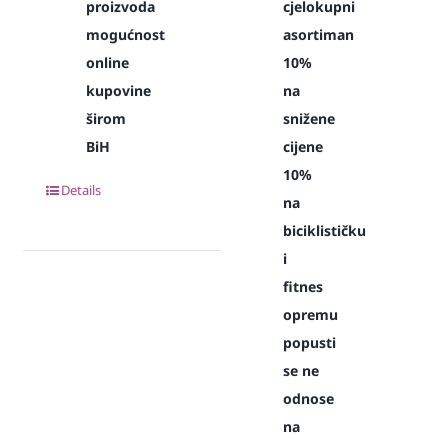
proizvoda
cjelokupni
mogućnost
asortiman
online
10%
kupovine
na
širom
snižene
BiH
cijene
10%
Details
na
biciklističku
i
fitnes
opremu
popusti
se ne
odnose
na