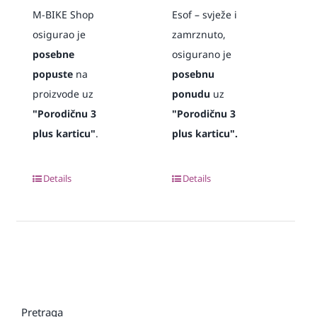
M-BIKE Shop
Esof – svježe i
osigurao je
zamrznuto,
posebne
osigurano je
popuste
na
posebnu
proizvode uz
ponudu
uz
"Porodičnu 3
"Porodičnu 3
plus karticu"
.
plus karticu".
Details
Details
Pretraga