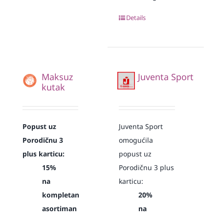
Details
Maksuz
Juventa Sport
kutak
Popust uz
Juventa Sport
Porodičnu 3
omogućila
plus karticu:
popust uz
15%
Porodičnu 3 plus
na
karticu:
kompletan
20%
asortiman
na