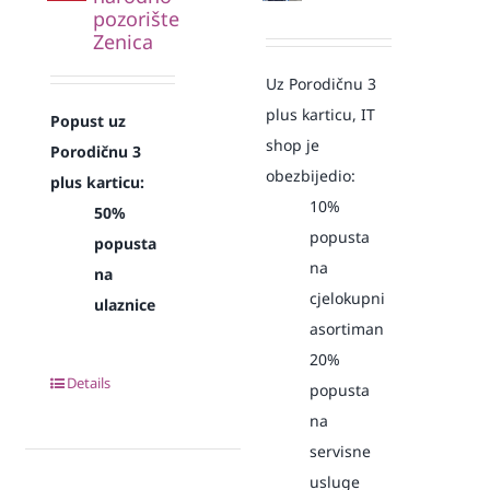
pozorište
Zenica
Uz Porodičnu 3
plus karticu, IT
Popust uz
shop je
Porodičnu 3
obezbijedio:
plus karticu:
10%
50%
popusta
popusta
na
na
cjelokupni
ulaznice
asortiman
20%
Details
popusta
na
servisne
usluge