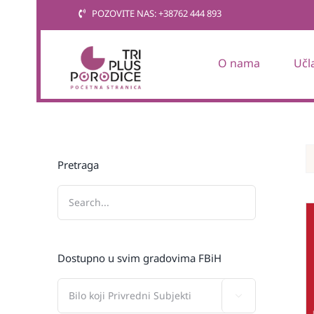
Skip
POZOVITE NAS: +38762 444 893
to
content
O nama
Učl
Pretraga
Dostupno u svim gradovima FBiH
