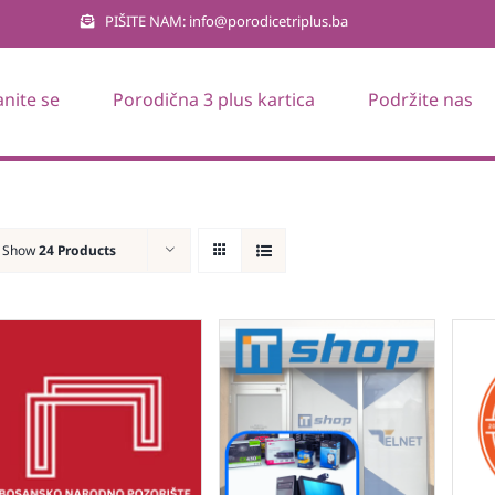
PIŠITE NAM: info@porodicetriplus.ba
anite se
Porodična 3 plus kartica
Podržite nas
Show
24 Products