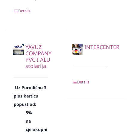
Details
YAVUZ
INTERCENTER
COMPANY
PVC I ALU
stolarija
Details
Uz Porodičnu 3
plus karticu
popust od:
5%
na
cjelokupni