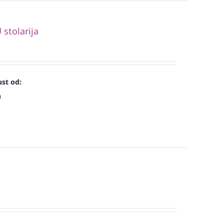
stolarija
st od:
n