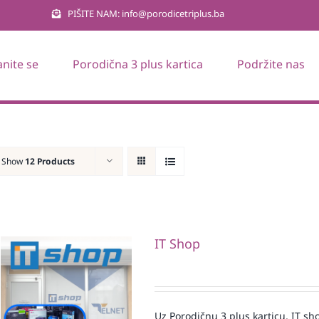
PIŠITE NAM: info@porodicetriplus.ba
anite se
Porodična 3 plus kartica
Podržite nas
Show
12 Products
IT Shop
Uz Porodičnu 3 plus karticu, IT sh