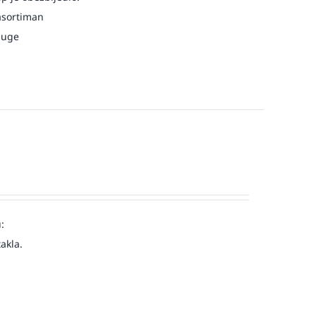
asortiman
luge
:
akla.