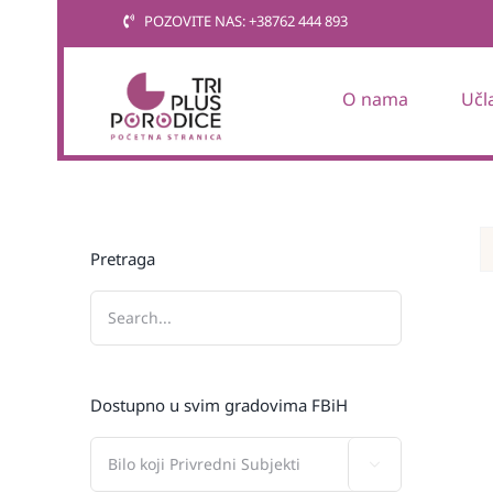
Skip
POZOVITE NAS: +38762 444 893
to
content
O nama
Učl
Pretraga
Dostupno u svim gradovima FBiH
