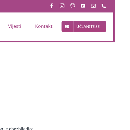
Vijesti
Kontakt
UČLANITE SE
op je obezbijedio: