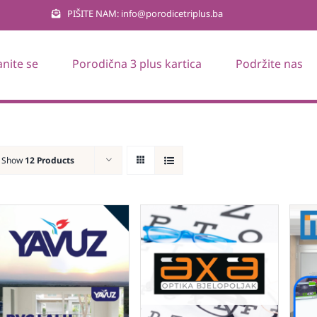
PIŠITE NAM: info@porodicetriplus.ba
anite se
Porodična 3 plus kartica
Podržite nas
Show
12 Products