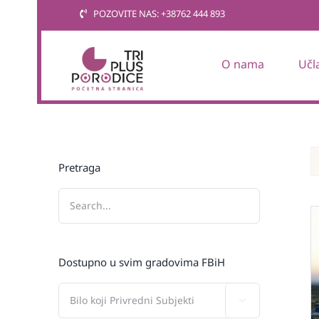
Skip
POZOVITE NAS: +38762 444 893
to
content
O nama
Učl
Pretraga
Dostupno u svim gradovima FBiH
