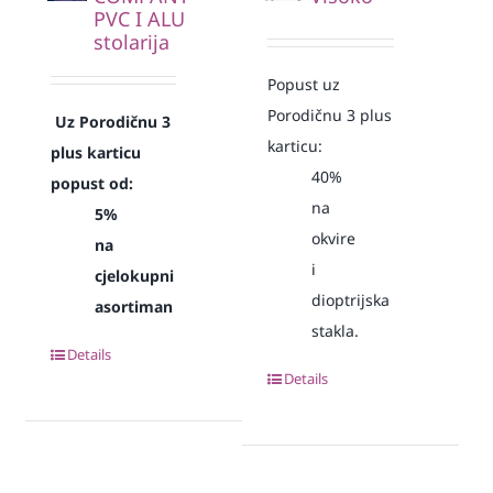
PVC I ALU
stolarija
Popust uz
Porodičnu 3 plus
Uz Porodičnu 3
karticu:
plus karticu
40%
popust od:
na
5%
okvire
na
i
cjelokupni
dioptrijska
asortiman
stakla.
Details
Details