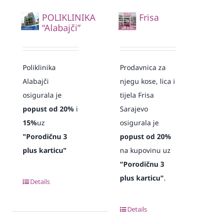
POLIKLINIKA
Frisa
“Alabajči”
Poliklinika
Prodavnica za
Alabajči
njegu kose, lica i
osigurala je
tijela Frisa
popust od 20%
i
Sarajevo
15%
uz
osigurala je
"Porodičnu 3
popust od 20%
plus karticu"
na kupovinu uz
"Porodičnu 3
plus karticu"
.
Details
Details