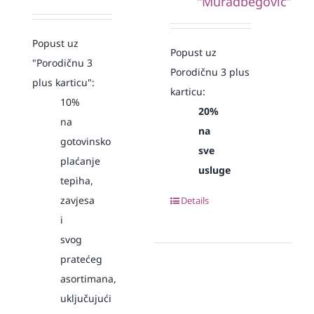
“Muradbegović”
Popust uz
Popust uz
"Porodičnu 3
Porodičnu 3 plus
plus karticu":
karticu:
10%
20%
na
na
gotovinsko
sve
plaćanje
usluge
tepiha,
zavjesa
Details
i
svog
pratećeg
asortimana,
uključujući