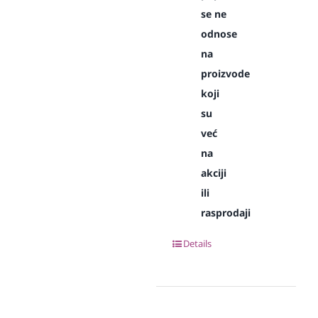
se ne
odnose
na
proizvode
koji
su
već
na
akciji
ili
rasprodaji
Details