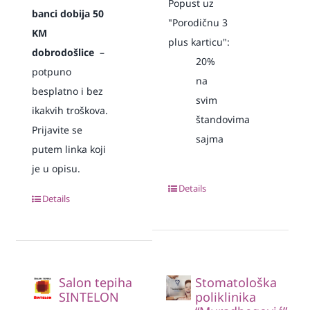
Popust uz
banci dobija 50
"Porodičnu 3
KM
plus karticu":
dobrodošlice
–
20%
potpuno
na
besplatno i bez
svim
ikakvih troškova.
štandovima
Prijavite se
sajma
putem linka koji
je u opisu.
Details
Details
Salon tepiha
Stomatološka
SINTELON
poliklinika