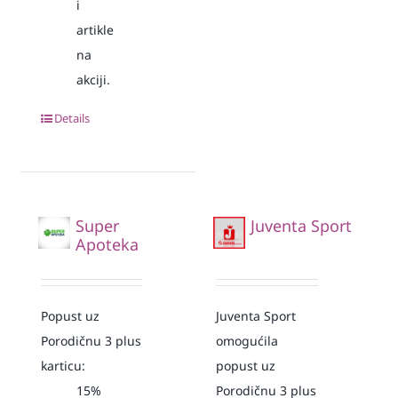
i
artikle
na
akciji.
Details
Super
Juventa Sport
Apoteka
Popust uz
Juventa Sport
Porodičnu 3 plus
omogućila
karticu:
popust uz
15%
Porodičnu 3 plus