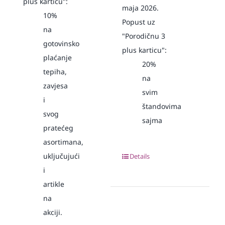
plus karticu":
maja 2026.
10%
Popust uz
na
"Porodičnu 3
gotovinsko
plus karticu":
plaćanje
20%
tepiha,
na
zavjesa
svim
i
štandovima
svog
sajma
pratećeg
asortimana,
uključujući
Details
i
artikle
na
akciji.