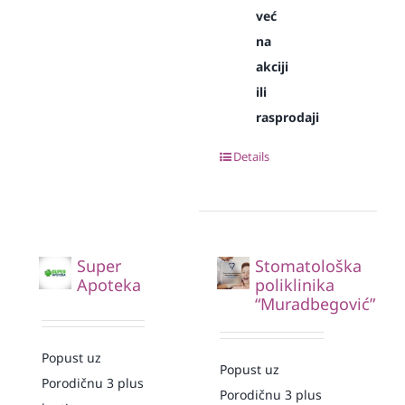
već
na
akciji
ili
rasprodaji
Details
Super
Stomatološka
Apoteka
poliklinika
“Muradbegović”
Popust uz
Popust uz
Porodičnu 3 plus
Porodičnu 3 plus