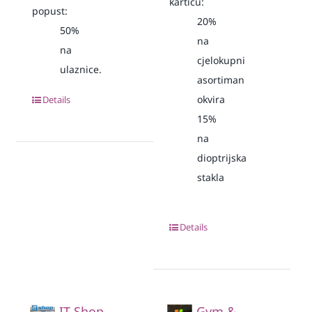
karticu:
popust:
20%
50%
na
na
cjelokupni
ulaznice.
asortiman
okvira
Details
15%
na
dioptrijska
stakla
Details
IT Shop
Gym &