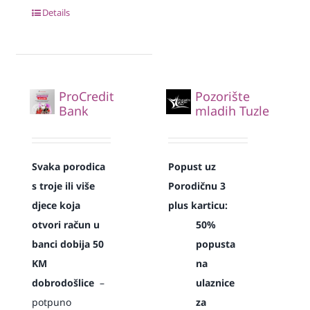
Details
ProCredit
Pozorište
Bank
mladih Tuzle
Svaka
porodica
Popust uz
s troje ili više
Porodičnu 3
djece koja
plus karticu:
otvori račun u
50%
banci dobija 50
popusta
KM
na
dobrodošlice
–
ulaznice
potpuno
za