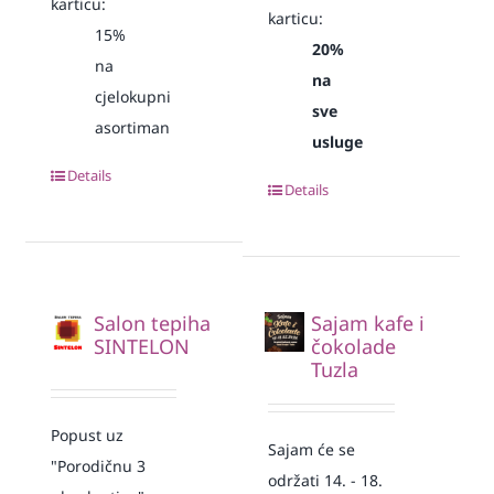
karticu:
karticu:
15%
20%
na
na
cjelokupni
sve
asortiman
usluge
Details
Details
Salon tepiha
Sajam kafe i
SINTELON
čokolade
Tuzla
Popust uz
Sajam će se
"Porodičnu 3
održati 14. - 18.