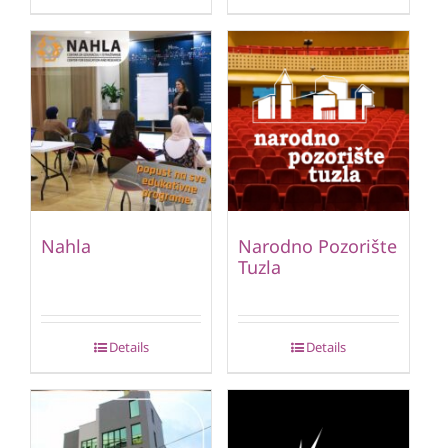
Nahla
Narodno Pozorište
Tuzla
Details
Details