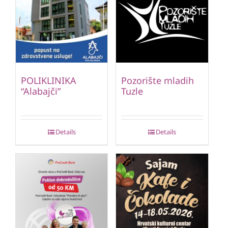
POLIKLINIKA
Pozorište mladih
“Alabajči”
Tuzle
Details
Details