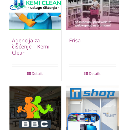
Agencija za
Frisa
čišćenje – Kemi
Clean
Details
Details