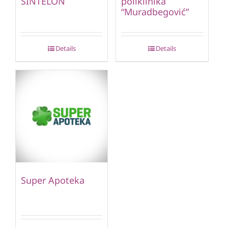
SINTELON
poliklinika
“Muradbegović”
Details
Details
Super Apoteka