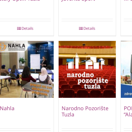
Details
Details
Nahla
Narodno Pozorište
PO
Tuzla
“Al