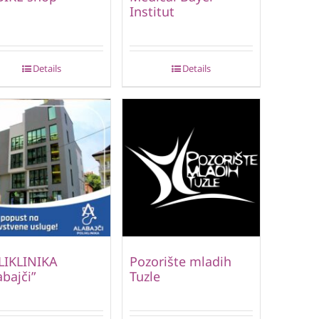
Institut
Details
Details
LIKLINIKA
Pozorište mladih
abajči”
Tuzle