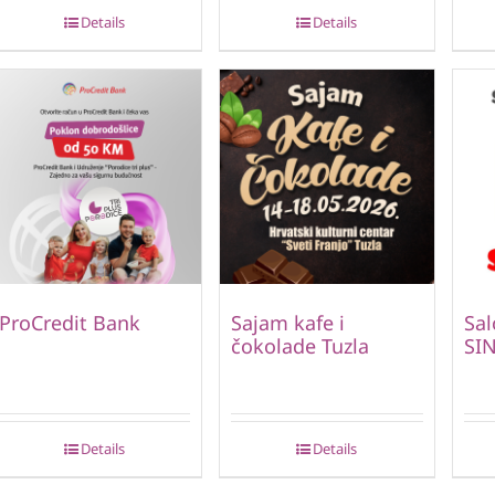
Details
Details
ProCredit Bank
Sajam kafe i
Sal
čokolade Tuzla
SI
Details
Details