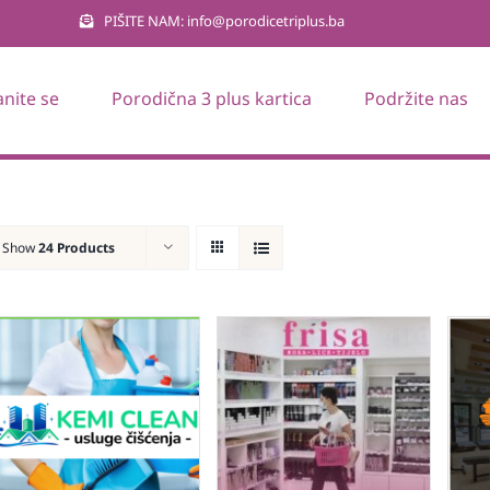
PIŠITE NAM: info@porodicetriplus.ba
anite se
Porodična 3 plus kartica
Podržite nas
Show
24 Products