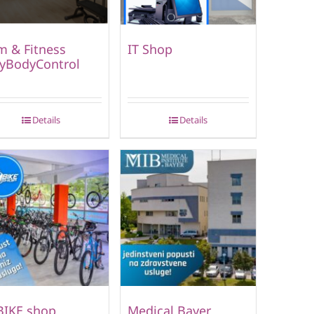
 & Fitness
IT Shop
lyBodyControl
Details
Details
BIKE shop
Medical Bayer