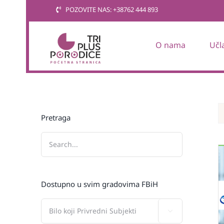
Skip
POZOVITE NAS: +38762 444 893
to
content
O nama
Učl
Pretraga
Dostupno u svim gradovima FBiH
