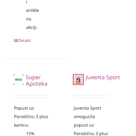
i
artikle
na
akciji.
Details
Super
Juventa Sport
Apoteka
Popust uz
Juventa Sport
Porodičnu 3 plus
omogućila
karticu:
popust uz
15%
Porodičnu 3 plus