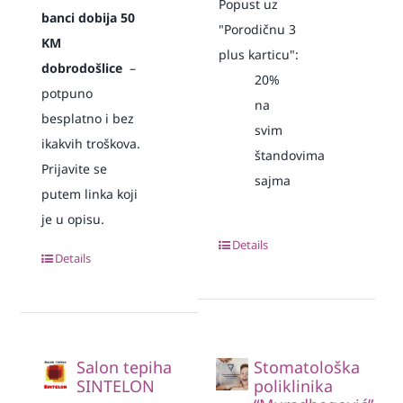
Popust uz
banci dobija 50
"Porodičnu 3
KM
plus karticu":
dobrodošlice
–
20%
potpuno
na
besplatno i bez
svim
ikakvih troškova.
štandovima
Prijavite se
sajma
putem linka koji
je u opisu.
Details
Details
Salon tepiha
Stomatološka
SINTELON
poliklinika