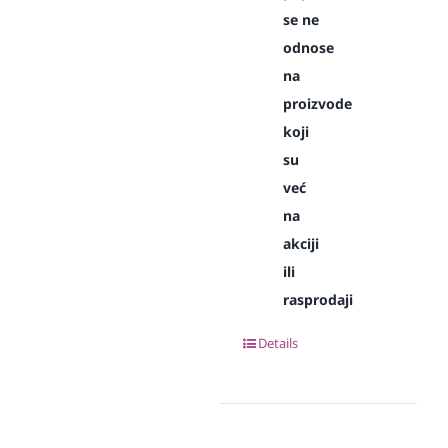
se ne
odnose
na
proizvode
koji
su
već
na
akciji
ili
rasprodaji
Details