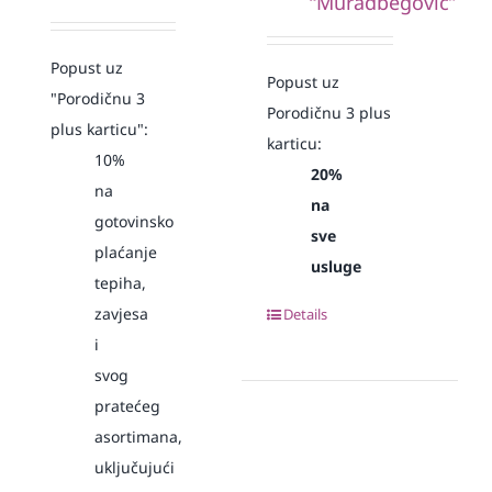
“Muradbegović”
Popust uz
Popust uz
"Porodičnu 3
Porodičnu 3 plus
plus karticu":
karticu:
10%
20%
na
na
gotovinsko
sve
plaćanje
usluge
tepiha,
zavjesa
Details
i
svog
pratećeg
asortimana,
uključujući