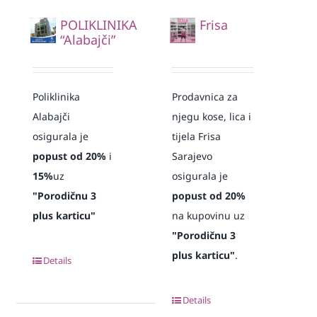
POLIKLINIKA
Frisa
“Alabajči”
Poliklinika
Prodavnica za
Alabajči
njegu kose, lica i
osigurala je
tijela Frisa
popust od 20%
i
Sarajevo
15%
uz
osigurala je
"Porodičnu 3
popust od 20%
plus karticu"
na kupovinu uz
"Porodičnu 3
plus karticu"
.
Details
Details