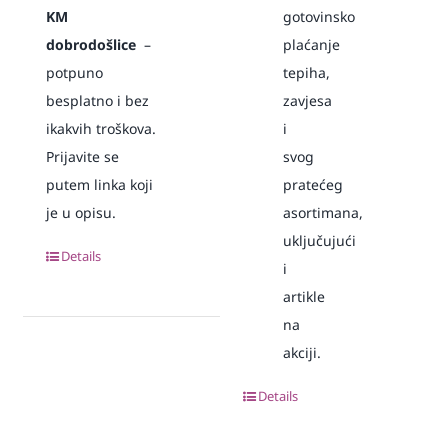
KM
gotovinsko
dobrodošlice
–
plaćanje
potpuno
tepiha,
besplatno i bez
zavjesa
ikakvih troškova.
i
Prijavite se
svog
putem linka koji
pratećeg
je u opisu.
asortimana,
uključujući
Details
i
artikle
na
akciji.
Details