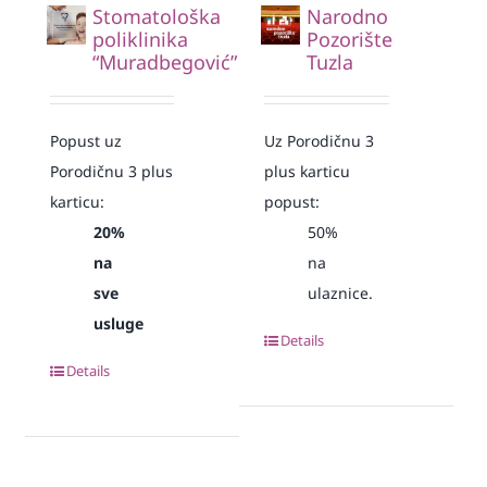
Stomatološka
Narodno
poliklinika
Pozorište
“Muradbegović”
Tuzla
Popust uz
Uz Porodičnu 3
Porodičnu 3 plus
plus karticu
karticu:
popust:
20%
50%
na
na
sve
ulaznice.
usluge
Details
Details