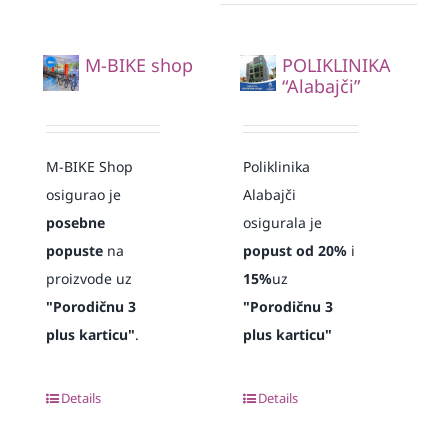
M-BIKE shop
POLIKLINIKA
“Alabajči”
M-BIKE Shop
Poliklinika
osigurao je
Alabajči
posebne
osigurala je
popuste
na
popust od 20%
i
proizvode uz
15%
uz
"Porodičnu 3
"Porodičnu 3
plus karticu"
.
plus karticu"
Details
Details