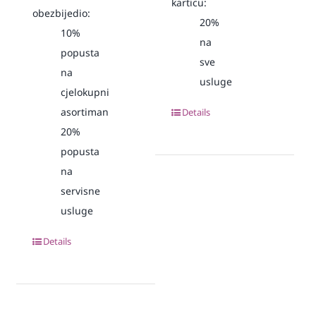
karticu:
obezbijedio:
20%
10%
na
popusta
sve
na
usluge
cjelokupni
asortiman
Details
20%
popusta
na
servisne
usluge
Details