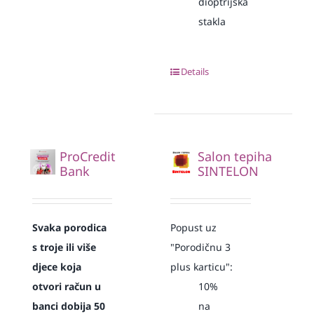
dioptrijska
stakla
Details
ProCredit
Salon tepiha
Bank
SINTELON
Svaka
porodica
Popust uz
s troje ili više
"Porodičnu 3
djece koja
plus karticu":
otvori račun u
10%
banci dobija 50
na