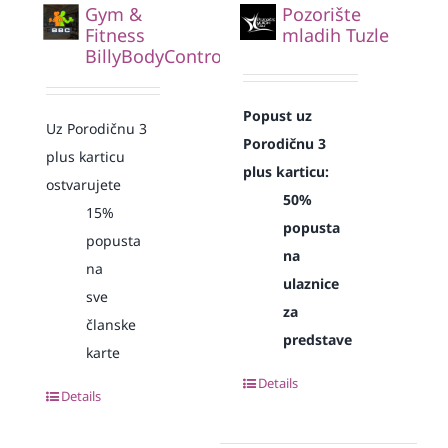
Gym &
Pozorište
Fitness
mladih Tuzle
BillyBodyControl
Popust uz
Uz Porodičnu 3
Porodičnu 3
plus karticu
plus karticu:
ostvarujete
50%
15%
popusta
popusta
na
na
ulaznice
sve
za
članske
predstave
karte
Details
Details