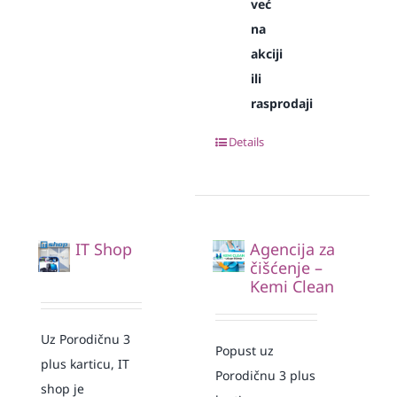
već
na
akciji
ili
rasprodaji
Details
IT Shop
Agencija za
čišćenje –
Kemi Clean
Uz Porodičnu 3
Popust uz
plus karticu, IT
Porodičnu 3 plus
shop je