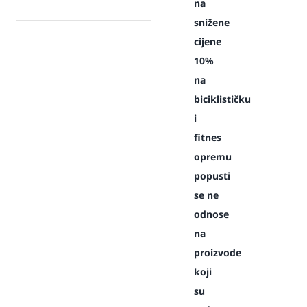
na
snižene
cijene
10%
na
biciklističku
i
fitnes
opremu
popusti
se ne
odnose
na
proizvode
koji
su