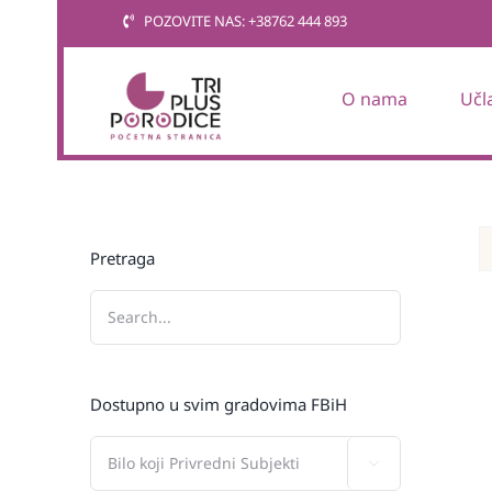
Skip
POZOVITE NAS: +38762 444 893
to
content
O nama
Učl
Pretraga
Dostupno u svim gradovima FBiH
