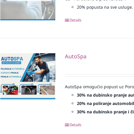
20% popusta na sve usluge.
Details
AutoSpa
AutoSpa omogućio popust uz Porod
30% na dubinsko pranje au
20% na poliranje automobil
30% na dubinsko pranje i či
Details