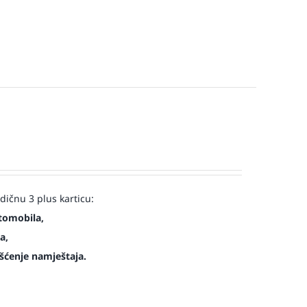
ičnu 3 plus karticu:
tomobila,
a,
šćenje namještaja.