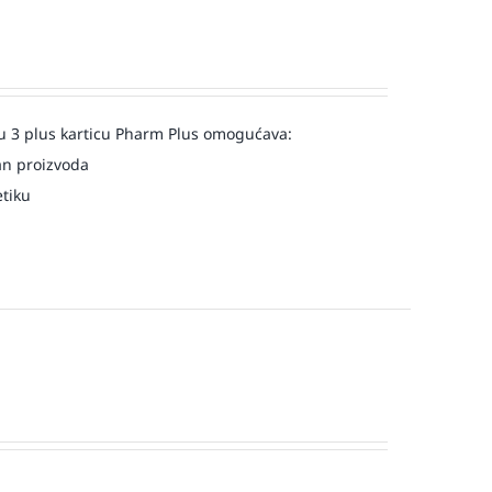
u 3 plus karticu Pharm Plus omogućava:
an proizvoda
etiku