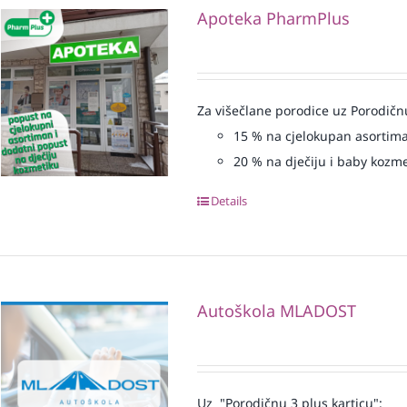
Apoteka PharmPlus
Za višečlane porodice uz Porodičn
15
% na cjelokupan asortim
20
% na dječiju i baby kozm
Details
Autoškola MLADOST
Uz "Porodičnu 3 plus karticu":