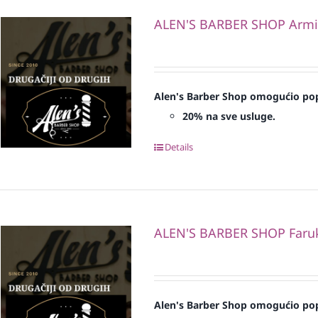
ALEN'S BARBER SHOP Armi
Alen's Barber Shop omogućio pop
20% na sve usluge.
Details
ALEN'S BARBER SHOP Faruk 
Alen's Barber Shop omogućio pop