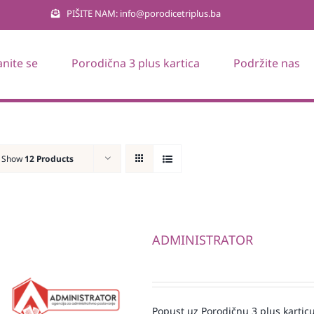
PIŠITE NAM: info@porodicetriplus.ba
anite se
Porodična 3 plus kartica
Podržite nas
Show
12 Products
ADMINISTRATOR
Popust uz Porodičnu 3 plus karticu