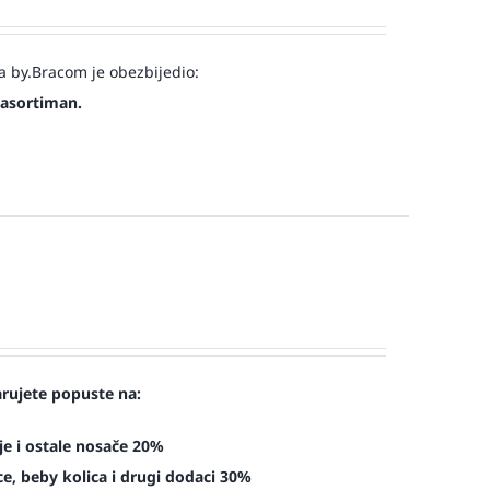
a by.Bracom je obezbijedio:
 asortiman.
arujete popuste na:
je i ostale nosače 20%
e, beby kolica i drugi dodaci 30%