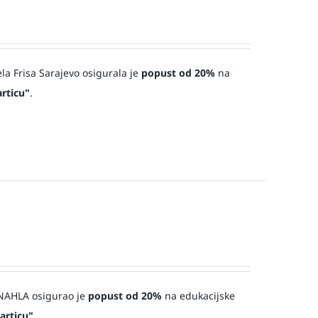
ela Frisa Sarajevo osigurala je
popust od 20%
na
rticu"
.
a NAHLA osigurao je
popust od 20%
na edukacijske
articu".