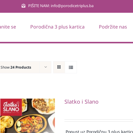
PIŠITE NAM: info@porodicetriplus.ba
anite se
Porodična 3 plus kartica
Podržite nas
Show
24 Products
Slatko i Slano
Popust uz Porodičnu 3 plus kartic