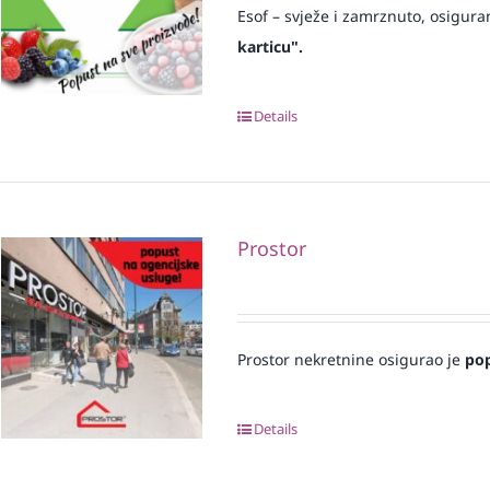
Esof – svježe i zamrznuto, osigura
karticu".
Details
Prostor
Prostor nekretnine osigurao je
po
Details