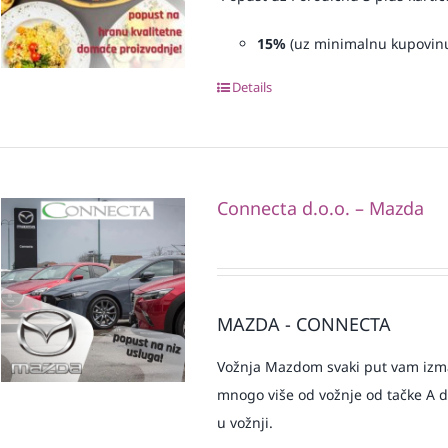
15%
(uz minimalnu kupovin
Details
Connecta d.o.o. – Mazda
MAZDA - CONNECTA
Vožnja Mazdom svaki put vam izmam
mnogo više od vožnje od tačke A do 
u vožnji.