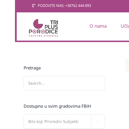
Skip
POZOVITE NAS: +38762 444 893
to
content
O nama
Učl
Pretraga
Dostupno u svim gradovima FBiH
