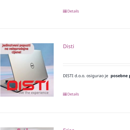
Details
Disti
DISTI d.o.o. osigurao je
posebne 
Details