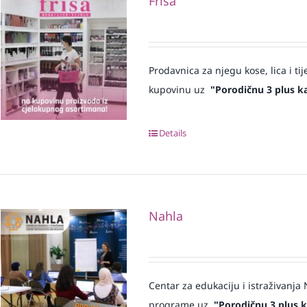
Frisa
Prodavnica za njegu kose, lica i tij
kupovinu uz
"Porodičnu 3 plus ka
Details
Nahla
Centar za edukaciju i istraživanj
programe uz
"Porodičnu 3 plus k