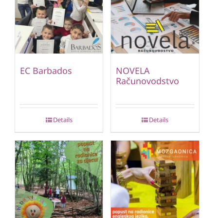
EC Barbados
NOVELA
Računovodstvo
Details
Details