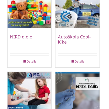
NIRD d.o.o
Autoškola Cool-
Kike
Details
Details