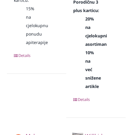
karticu:
Porodičnu 3
15%
plus karticu:
na
20%
cjelokupnu
na
ponudu
cjelokupni
apiterapije
asortiman
10%
Details
na
već
snižene
artikle
Details