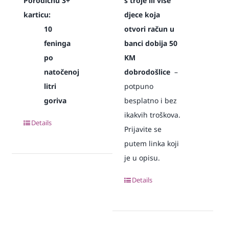
Porodičnu 3+
s troje ili više
karticu:
djece koja
10
otvori račun u
feninga
banci dobija 50
po
KM
natočenoj
dobrodošlice
–
litri
potpuno
goriva
besplatno i bez
ikakvih troškova.
Details
Prijavite se
putem linka koji
je u opisu.
Details