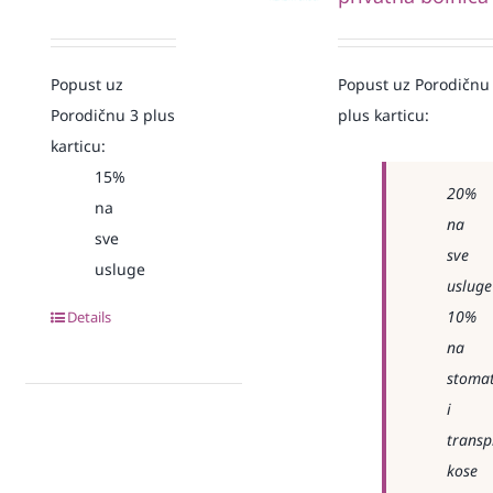
Popust uz
Popust uz Porodičnu
Porodičnu 3 plus
plus karticu:
karticu:
15%
20%
na
na
sve
sve
usluge
usluge
10%
Details
na
stomat
i
transp
kose