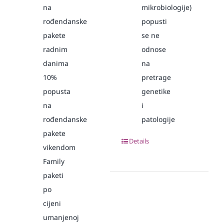
na
mikrobiologije)
rođendanske
popusti
pakete
se ne
radnim
odnose
danima
na
10%
pretrage
popusta
genetike
na
i
rođendanske
patologije
pakete
Details
vikendom
Family
paketi
po
cijeni
umanjenoj