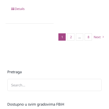
Details
1
2
…
8
Next
Pretraga
Dostupno u svim gradovima FBiH