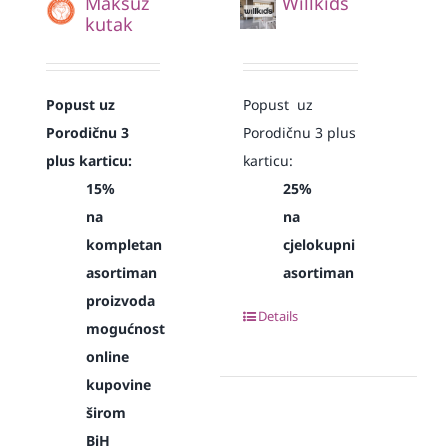
Maksuz
Willkids
kutak
Popust uz
Popust uz
Porodičnu 3
Porodičnu 3 plus
plus karticu:
karticu:
15%
25%
na
na
kompletan
cjelokupni
asortiman
asortiman
proizvoda
Details
mogućnost
online
kupovine
širom
BiH