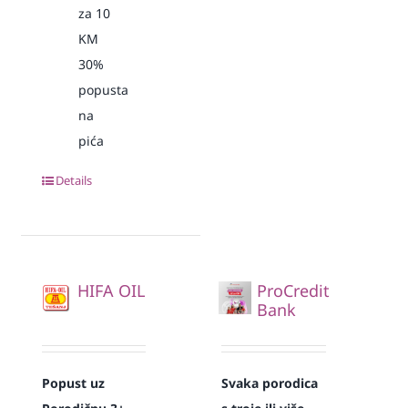
za 10
KM
30%
popusta
na
pića
Details
HIFA OIL
ProCredit
Bank
Popust uz
Svaka
porodica