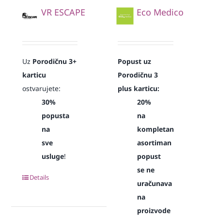
VR ESCAPE
Eco Medico
Uz
Porodičnu 3+
Popust uz
karticu
Porodičnu 3
ostvarujete:
plus karticu:
30%
20%
popusta
na
na
kompletan
sve
asortiman
usluge
!
popust
se ne
Details
uračunava
na
proizvode