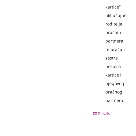
kartice“,
uključujući
roditelje
bračnih
partnera
te braću i
sestre
nosioca
kartice i
njegovog
bračnog
partnera.
Details