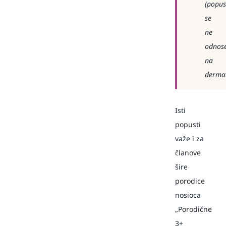
(popus
se
ne
odnos
na
dermat
Isti
popusti
važe i za
članove
šire
porodice
nosioca
„Porodične
3+