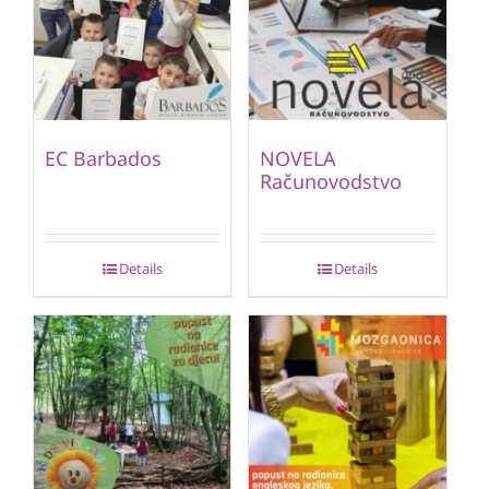
EC Barbados
NOVELA
Računovodstvo
Details
Details