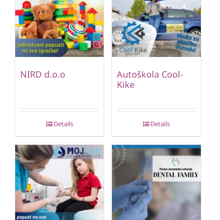
NIRD d.o.o
Autoškola Cool-
Kike
Details
Details