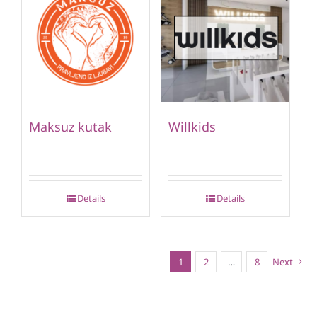
Maksuz kutak
Willkids
Details
Details
1
2
…
8
Next