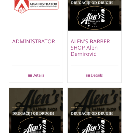
ADMINISTRATOR
ALEN'S BARBER
SHOP Alen
Demirović
Details
Details