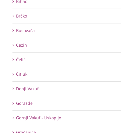
Bihać
Brčko
Busovača
Cazin
Čelić
Čitluk
Donji Vakuf
Goražde
Gornji Vakuf - Uskoplje
Gračanica