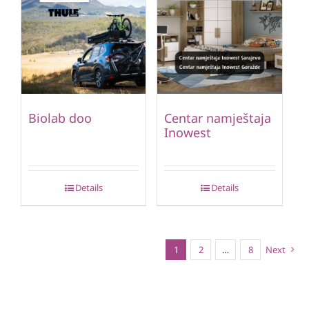
Biolab doo
Centar namještaja
Inowest
Details
Details
1
2
…
8
Next