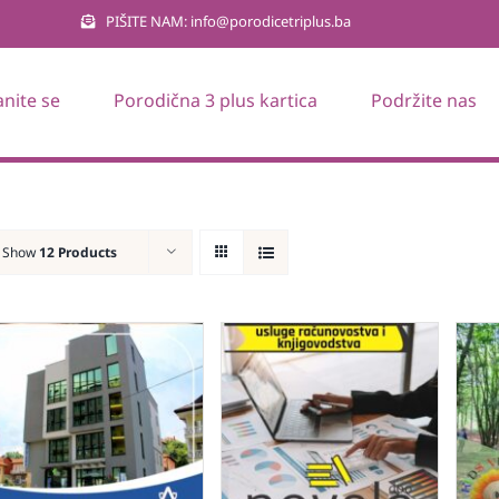
PIŠITE NAM: info@porodicetriplus.ba
anite se
Porodična 3 plus kartica
Podržite nas
Show
12 Products