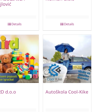
jlović
Details
Details
D d.o.o
Autoškola Cool-Kike