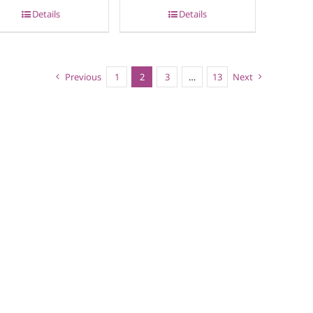
Details
Details
Previous
1
2
3
…
13
Next