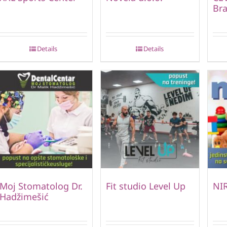
Bra
Details
Details
Moj Stomatolog Dr.
Fit studio Level Up
NIR
Hadžimešić