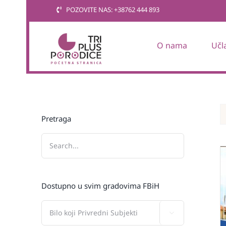
Skip
POZOVITE NAS: +38762 444 893
to
content
O nama
Učl
Pretraga
Dostupno u svim gradovima FBiH
