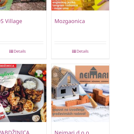
S Village
Mozgaonica
Details
Details
VABDŽINICA
Neimari d.o.o