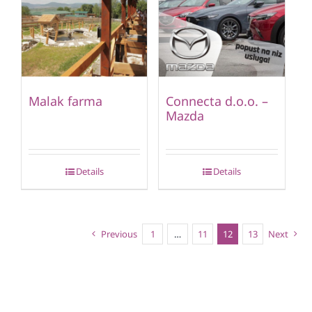
Malak farma
Connecta d.o.o. –
Mazda
Details
Details
Previous
1
…
11
12
13
Next