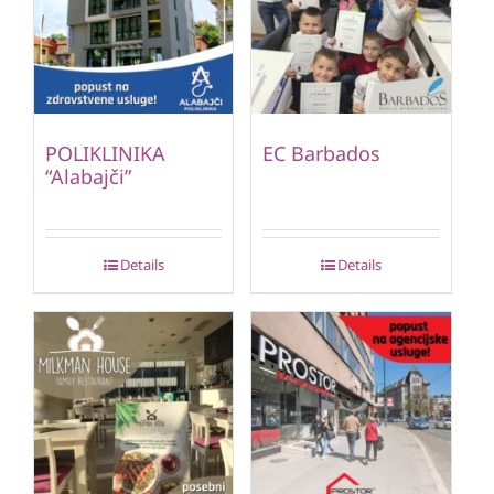
POLIKLINIKA
EC Barbados
“Alabajči”
Details
Details