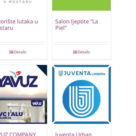
orište lutaka u
Salon ljepote “La
staru
Piel”
Details
Details
VUZ COMPANY
Juventa Urban