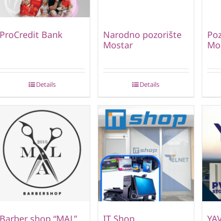
ProCredit Bank
Narodno pozorište
Poz
Mostar
Mo
Details
Details
Barber shop “MAL”
IT Shop
YA