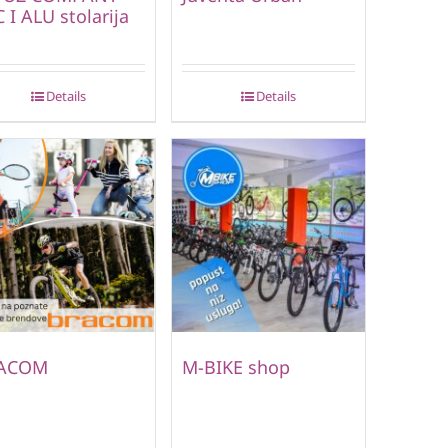
 I ALU stolarija
Details
Details
ACOM
M-BIKE shop