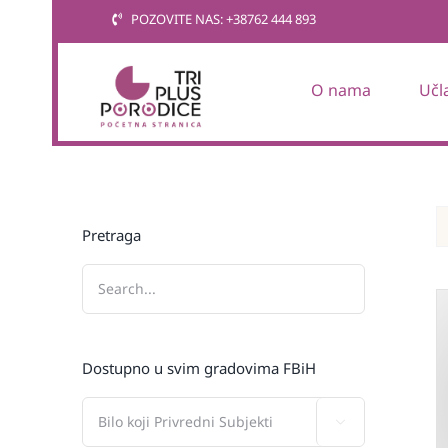
Skip
POZOVITE NAS: +38762 444 893
to
content
O nama
Učl
Pretraga
Dostupno u svim gradovima FBiH
