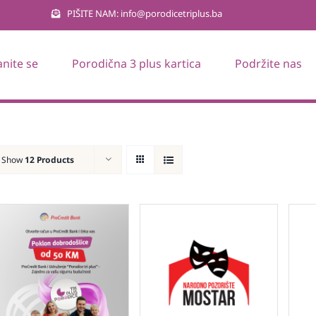
PIŠITE NAM: info@porodicetriplus.ba
anite se
Porodična 3 plus kartica
Podržite nas
Show
12 Products