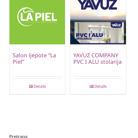
Salon ljepote “La
YAVUZ COMPANY
Piel”
PVC I ALU stolarija
Details
Details
Pretraga