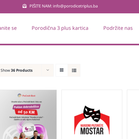
PIŠITE NAM: info@porodicetriplus.ba
anite se
Porodična 3 plus kartica
Podržite nas
Show
36 Products