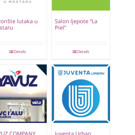
orište lutaka u
Salon ljepote “La
staru
Piel”
Details
Details
VUZ COMPANY
Juventa Urban