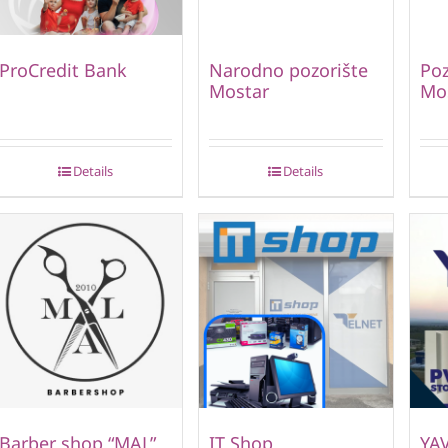
ProCredit Bank
Narodno pozorište
Poz
Mostar
Mo
Details
Details
Barber shop “MAL”
IT Shop
YA