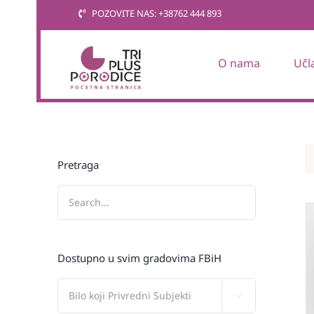
Skip
POZOVITE NAS: +38762 444 893
to
content
O nama
Učl
Pretraga
Dostupno u svim gradovima FBiH
