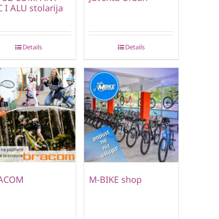
 I ALU stolarija
Details
Details
ACOM
M-BIKE shop