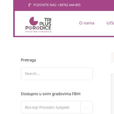
Skip
POZOVITE NAS: +38762 444 893
to
content
O nama
Učl
Pretraga
Dostupno u svim gradovima FBiH
