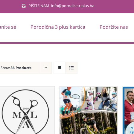
PIŠITE NAM: info@porodicetriplus.ba
anite se
Porodična 3 plus kartica
Podržite nas
Show
36 Products