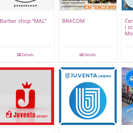
Barber shop “MAL”
BRACOM
Cen
i s
Mo
Details
Details