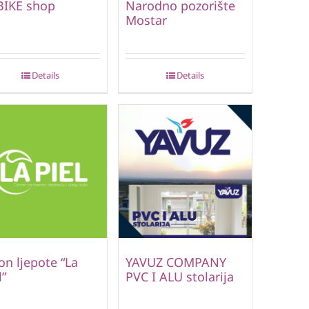
BIKE shop
Narodno pozorište
Mostar
Details
Details
on ljepote “La
YAVUZ COMPANY
l”
PVC I ALU stolarija